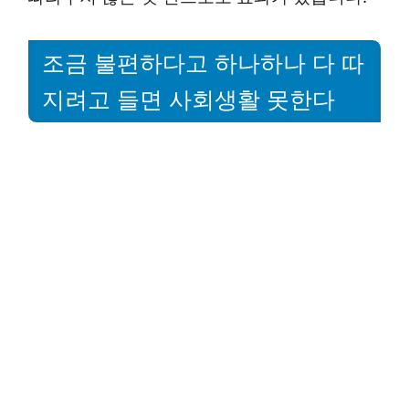
조금 불편하다고 하나하나 다 따
지려고 들면 사회생활 못한다