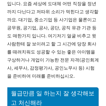
입니다. 요즘 세상에 도대체 어떤 직장을 정년
까지 다닌다고 저따위 소리가 먹힌다고 생각할
까요. 대기업, 중소기업 등 사기업은 물론이고
공무원, 공기업, 공사, 공단, 공직 유관 기관 등
도 매한가지 입니다. 여기저기 얼굴 비추고 윗
사람한테 잘 보이려고 할 그 시간에 당장 회사
를 때려치워도 성공할 수 있는 좋은 아이템을
구상하거나 개업이 가능한 전문 자격(공인회계
사, 세무사, 감정평가사, 공인노무사 등) 시험
을 준비하여 미래를 준비하십시오.
월급만큼 일 하는지 잘 생각해보
고 처신해라