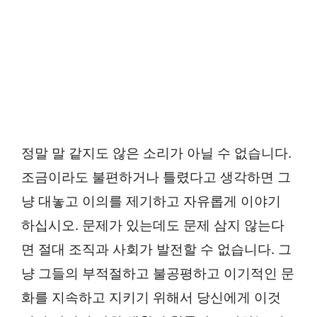
정말 말 같지도 않은 소리가 아닐 수 없습니다.
조금이라도 불편하거나 틀렸다고 생각하면 그
냥 대놓고 이의를 제기하고 자유롭게 이야기
하십시오. 문제가 있는데도 문제 삼지 않는다
면 절대 조직과 사회가 발전할 수 없습니다. 그
냥 그들의 부적절하고 불공평하고 이기적인 문
화를 지속하고 지키기 위해서 당신에게 이것