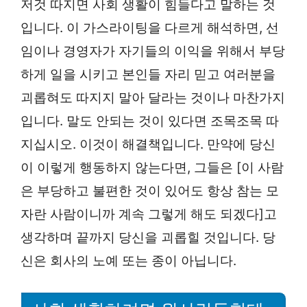
저것 따지면 사회 생활이 힘들다고 말하는 것
입니다. 이 가스라이팅을 다르게 해석하면, 선
임이나 경영자가 자기들의 이익을 위해서 부당
하게 일을 시키고 본인들 자리 믿고 여러분을
괴롭혀도 따지지 말아 달라는 것이나 마찬가지
입니다. 말도 안되는 것이 있다면 조목조목 따
지십시오. 이것이 해결책입니다. 만약에 당신
이 이렇게 행동하지 않는다면, 그들은 [이 사람
은 부당하고 불편한 것이 있어도 항상 참는 모
자란 사람이니까 계속 그렇게 해도 되겠다]고
생각하며 끝까지 당신을 괴롭힐 것입니다. 당
신은 회사의 노예 또는 종이 아닙니다.