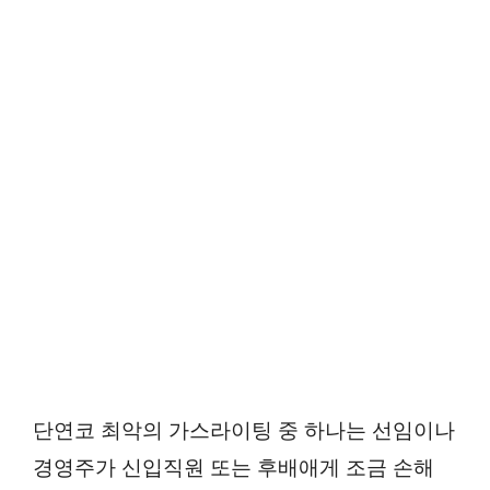
단연코 최악의 가스라이팅 중 하나는 선임이나
경영주가 신입직원 또는 후배애게 조금 손해