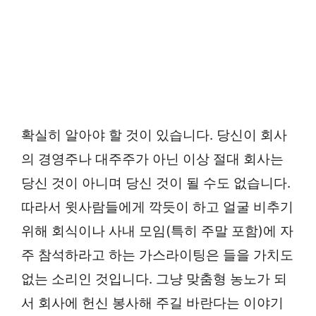
확실히 알아야 할 것이 있습니다. 당신이 회사
의 경영주나 대주주가 아닌 이상 절대 회사는
당신 것이 아니며 당신 것이 될 수도 없습니다.
따라서 윗사람들에게 깍듯이 하고 얼굴 비추기
위해 회식이나 사내 모임(특히 주말 포함)에 자
주 참석하라고 하는 가스라이팅은 들을 가치도
없는 소리인 것입니다. 그냥 맞춤형 농노가 되
서 회사에 헌신 봉사해 주길 바란다는 이야기