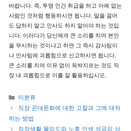
바랍니다. 즉, 투명 인간 취급을 하고 아예 없는
사람인 것처럼 행동하시면 됩니다. 말을 걸어
도 답하지 말고 인사도 하지 말아야 하는 것입
니다. 이러다가 당신에게 큰 소리를 치며 본인
을 무시하는 것이냐고 하면 그 즉시 감사팀이
나 인사팀에 괴롭힘으로 신고하시면 됩니다.
큰 소리를 치며 이유 없이 윽박지르는 것도 직
장 내 괴롭힘으로 이를 잘 활용하십시오.
카
미분류
테
직장 꼰대문화에 대한 고찰과 그에 대처
고
하는 방법
리
직장생활 몰입도와 노후 인생 성공의 상