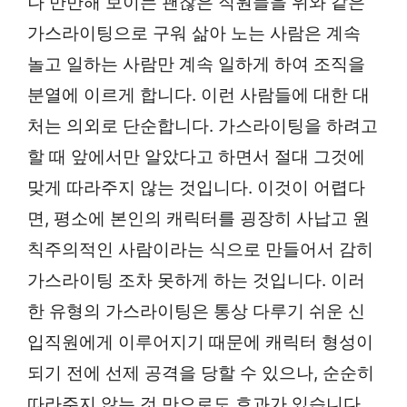
나 만만해 보이는 괜찮은 직원들을 위와 같은
가스라이팅으로 구워 삶아 노는 사람은 계속
놀고 일하는 사람만 계속 일하게 하여 조직을
분열에 이르게 합니다. 이런 사람들에 대한 대
처는 의외로 단순합니다. 가스라이팅을 하려고
할 때 앞에서만 알았다고 하면서 절대 그것에
맞게 따라주지 않는 것입니다. 이것이 어렵다
면, 평소에 본인의 캐릭터를 굉장히 사납고 원
칙주의적인 사람이라는 식으로 만들어서 감히
가스라이팅 조차 못하게 하는 것입니다. 이러
한 유형의 가스라이팅은 통상 다루기 쉬운 신
입직원에게 이루어지기 때문에 캐릭터 형성이
되기 전에 선제 공격을 당할 수 있으나, 순순히
따라주지 않는 것 만으로도 효과가 있습니다.