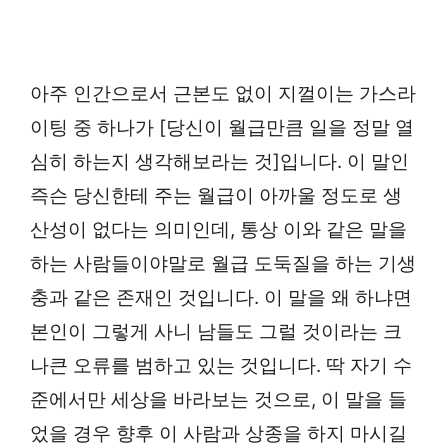
아주 인간으로서 근본도 없이 지껄이는 가스라
이팅 중 하나가 [당신이 월급만큼 일을 정말 열
심히 하는지 생각해보라는 것]입니다. 이 말인
즉슨 당신한테 주는 월급이 아까울 정도로 생
산성이 없다는 의미인데, 통상 이와 같은 말을
하는 사람들이야말로 월급 도둑질을 하는 기생
충과 같은 존재인 것입니다. 이 말을 왜 하냐면
본인이 그렇게 사니 남들도 그럴 것이라는 크
나큰 오류를 범하고 있는 것입니다. 딱 자기 수
준에서만 세상을 바라보는 것으로, 이 말을 들
었을 경우 향후 이 사람과 상종을 하지 마시길